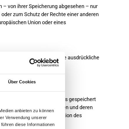
n – von ihrer Speicherung abgesehen – nur
n oder zum Schutz der Rechte einer anderen
Europäischen Union oder eines
en die Daten nicht ohne Ihre ausdrückliche
d, werden wir Ihre Daten an
Über Cookies
attenlaufwerk Ihres Computers gespeichert
 auf der Website frei bewegen und deren
 Medien anbieten zu können
okies sind auch für die Funktion des
hrer Verwendung unserer
 führen diese Informationen