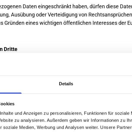
ezogenen Daten eingeschränkt haben, dürfen diese Date
chung, Ausübung oder Verteidigung von Rechtsansprüche
aus Gründen eines wichtigen öffentlichen Interesses der 
 Dritte
rmationen nur zur Beantwortung Ihrer Anfragen. Wir geb
setzlich oder per Gerichtsbeschluss dazu verpflichtet sin
Details
eine Datenpakete, die von Ihrem Browser auf dem Festpl
Cookies
 Cookies. Solche Cookies sind notwendig, damit Sie sich
nhalte und Anzeigen zu personalisieren, Funktionen für soziale
 auch der Zugriff auf gesicherte Bereiche der Website. Co
Website zu analysieren. Außerdem geben wir Informationen zu I
hnischen Gründen notwendig.
r soziale Medien, Werbung und Analysen weiter. Unsere Partner