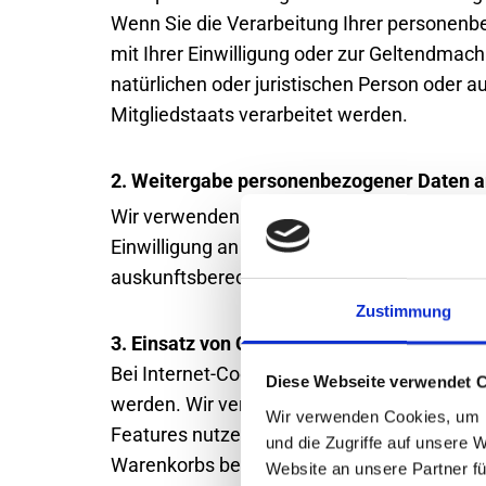
Wenn Sie die Verarbeitung Ihrer personenb
mit Ihrer Einwilligung oder zur Geltendma
natürlichen oder juristischen Person oder 
Mitgliedstaats verarbeitet werden.
2. Weitergabe personenbezogener Daten an
Wir verwenden Ihre personenbezogenen Info
Einwilligung an Dritte weiter. Soweit wir ge
auskunftsberechtigte Stellen übermitteln.
Zustimmung
3. Einsatz von Cookies
Bei Internet-Cookies handelt es sich um kl
Diese Webseite verwendet 
werden. Wir verwenden auf unserer Website
Wir verwenden Cookies, um I
Features nutzen können; hierzu gehört u. a.
und die Zugriffe auf unsere 
Warenkorbs bei Shop-Bestellungen aus tec
Website an unsere Partner fü