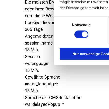
Die meisten Browser sind so eingestellt, d
möglicherweise mit weiteren
der Dienste gesammelt habe
oder Ihren Browser so einstellen, dass er 
dem diese Website erstellt ist, je nach de
Einwilligungsauswahl
Cookies die vom Wordsoft-CMS, die genutz
Notwendig
365 Tage
Angemeldeter User
session_name
15 Min.
Nur notwendige Cook
Session
wslanguage
15 Min.
Gewählte Sprache
install_language*
15 Min.
Sprache der CMS-Installation
ws_delayedPopup_*